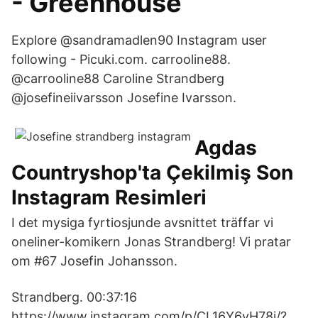
- Greenhouse
Explore @sandramadlen90 Instagram user
following - Picuki.com. carrooline88.
@carrooline88 Caroline Strandberg
@josefineiivarsson Josefine Ivarsson.
Agdas
Countryshop'ta Çekilmiş Son
Instagram Resimleri
I det mysiga fyrtiosjunde avsnittet träffar vi
oneliner-komikern Jonas Strandberg! Vi pratar
om #67 Josefin Johansson.
Strandberg. 00:37:16
https://www.instagram.com/p/CL16Y6vH78j/?