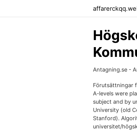
affarerckqq.we
Högsko
Kommu
Antagning.se - A
Förutsättningar f
A-levels were pl
subject and by u
University (old 
Stanford). Algor
universitet/högsk