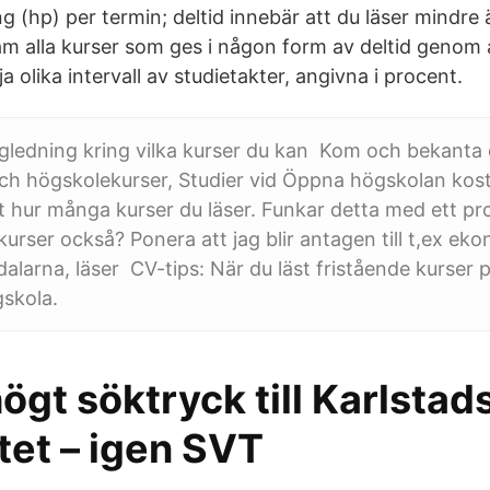
 (hp) per termin; deltid innebär att du läser mindre
am alla kurser som ges i någon form av deltid genom at
a olika intervall av studietakter, angivna i procent.
gledning kring vilka kurser du kan Kom och bekanta 
och högskolekurser, Studier vid Öppna högskolan kos
t hur många kurser du läser. Funkar detta med ett pro
 kurser också? Ponera att jag blir antagen till t,ex e
alarna, läser CV-tips: När du läst fristående kurser 
gskola.
gt söktryck till Karlstad
tet – igen SVT