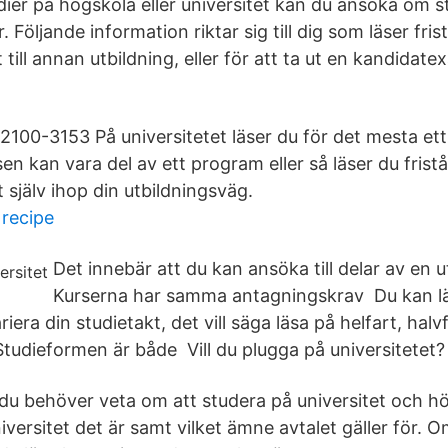
dier på högskola eller universitet kan du ansöka om 
. Följande information riktar sig till dig som läser fri
ll annan utbildning, eller för att ta ut en kandidate
100-3153 På universitetet läser du för det mesta ett
rsen kan vara del av ett program eller så läser du fris
 själv ihop din utbildningsväg.
 recipe
Det innebär att du kan ansöka till delar av en u
Kurserna har samma antagningskrav Du kan lä
riera din studietakt, det vill säga läsa på helfart, halv
 Studieformen är både Vill du plugga på universitetet?
t du behöver veta om att studera på universitet och h
niversitet det är samt vilket ämne avtalet gäller för. O