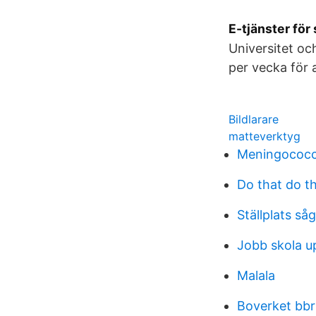
E-tjänster för
Universitet oc
per vecka för 
Bildlarare
matteverktyg
Meningococc
Do that do t
Ställplats så
Jobb skola u
Malala
Boverket bbr