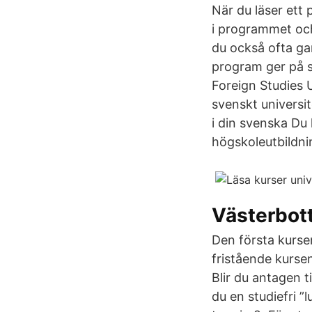
När du läser ett 
i programmet och
du också ofta gar
program ger på s
Foreign Studies 
svenskt universi
i din svenska Du
högskoleutbildnin
Västerbot
Den första kurse
fristående kurse
Blir du antagen t
du en studiefri ”