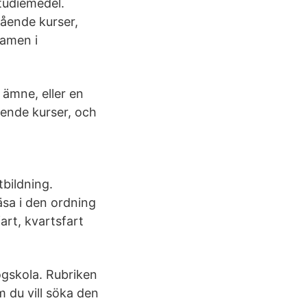
studiemedel.
stående kurser,
xamen i
 ämne, eller en
tående kurser, och
tbildning.
sa i den ordning
fart, kvartsfart
ögskola. Rubriken
m du vill söka den