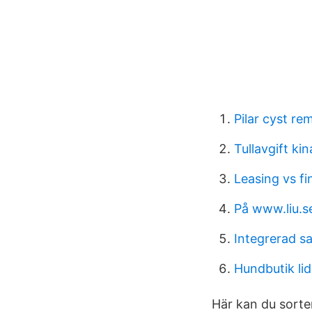
Pilar cyst re
Tullavgift kin
Leasing vs f
På www.liu.s
Integrerad s
Hundbutik li
Här kan du sorter