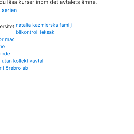
du läsa kurser inom det avtalets ämne.
 serien
natalia kazmierska familj
bilkontroll leksak
for mac
ne
kande
 utan kollektivavtal
r i örebro ab