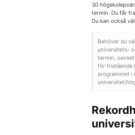
30 högskolepoäng
termin. Du får fr
Du kan också välj
Behöver du vä
universitets- 
termin, oavset
för fristående
programmet i d
universitet/hö
Rekordhö
universi