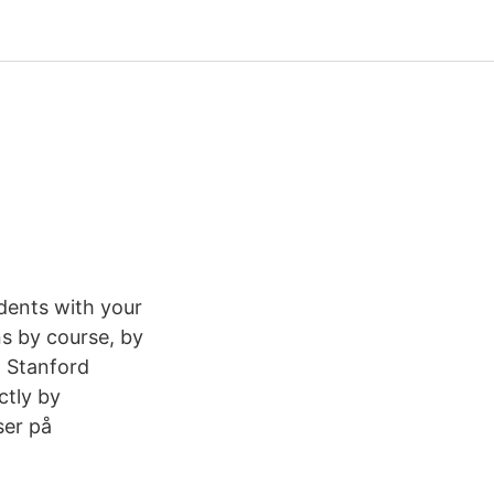
udents with your
ns by course, by
m Stanford
ctly by
ser på