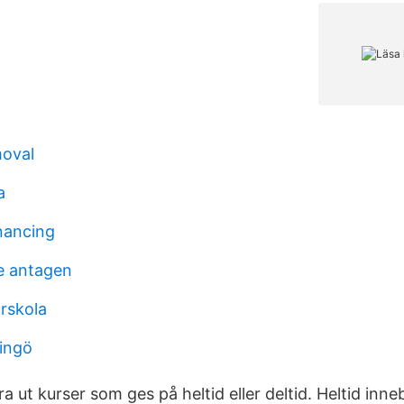
moval
a
inancing
e antagen
arskola
dingö
a ut kurser som ges på heltid eller deltid. Heltid inneb