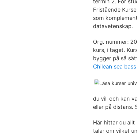
termin 2. För stu
Fristående Kurser
som komplement ti
datavetenskap.
Org. nummer: 202
kurs, i taget. Ku
bygger på så sätt
Chilean sea bass
du vill och kan va
eller på distans.
Här hittar du all
talar om vilket u