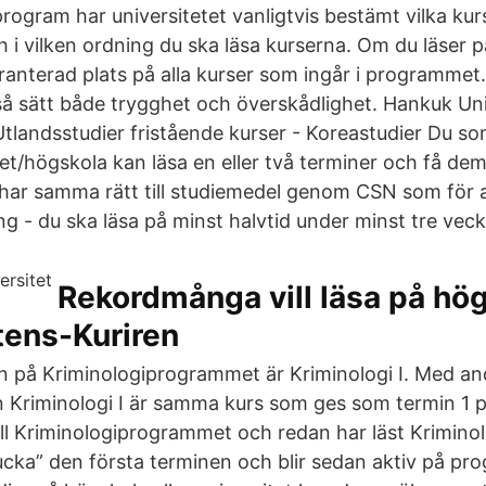
program har universitetet vanligtvis bestämt vilka ku
 i vilken ordning du ska läsa kurserna. Om du läser p
anterad plats på alla kurser som ingår i programmet. 
å sätt både trygghet och överskådlighet. Hankuk Uni
Utlandsstudier fristående kurser - Koreastudier Du so
tet/högskola kan läsa en eller två terminer och få de
 har samma rätt till studiemedel genom CSN som för
g - du ska läsa på minst halvtid under minst tre veck
Rekordmånga vill läsa på hög
tens-Kuriren
n på Kriminologiprogrammet är Kriminologi I. Med an
n Kriminologi I är samma kurs som ges som termin 1
ill Kriminologiprogrammet och redan har läst Kriminolo
lucka” den första terminen och blir sedan aktiv på pro