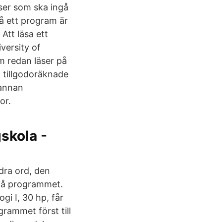
rser som ska ingå
å ett program är
Att läsa ett
versity of
m redan läser på
m tillgodoräknade
 annan
or.
skola -
dra ord, den
 på programmet.
gi I, 30 hp, får
grammet först till