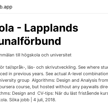
b.app
la - Lapplands
nalförbund
nmälan till högskola och universitet
ör tal/språk-, läs- och skrivutveckling. See where st
aced in previous years. See actual A-level combinatio
niversity group Algorithms: Design and Analysis fro
Coursera course, but hosted without any paywalls dire
ithms: Design and CV-tips: När du läst fristående kur
ola. Söka jobb | 4 juli, 2018.