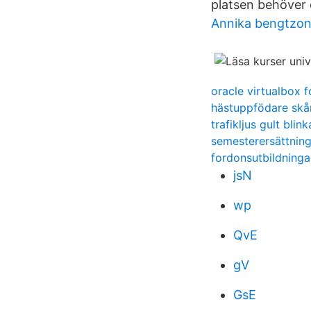
platsen behöver 
Annika bengtzon
oracle virtualbox 
hästuppfödare skå
trafikljus gult blin
semesterersättning
fordonsutbildninga
jsN
wp
QvE
gV
GsE