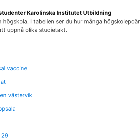
 studenter Karolinska Institutet Utbildning
h högskola. I tabellen ser du hur många högskolepoä
att uppnå olika studietakt.
al vaccine
hat
gen västervik
ppsala
 29