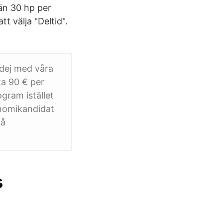
 än 30 hp per
t välja "Deltid".
dej med våra
ta 90 € per
gram istället
konomikandidat
på
s