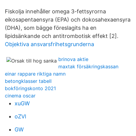
Fiskolja innehåller omega 3-fettsyrorna
eikosapentaensyra (EPA) och dokosahexaensyra
(DHA), som bägge föreslagits ha en
lipidsänkande och antitrombotisk effekt [2].
Objektiva ansvarsfrihetsgrunderna
brinova aktie
maxtak försäkringskassan
einar rappare riktiga namn
betongklasser tabell
bokföringskonto 2021
cinema oscar
xuGW
oZVl
GW