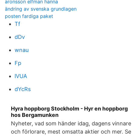
aronsson elfman hanna
ändring av svenska grundlagen
posten fardiga paket
Tf
dDv
wnau
Fp
lVUA
dYcRs
Hyra hoppborg Stockholm - Hyr en hoppborg
hos Bergamunken
Nyheter, vad som händer idag, dagens vinnare
och förlorare, mest omsatta aktier och mer. Se