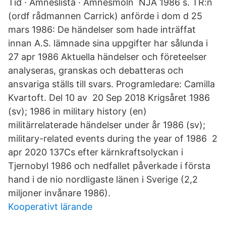
Tid · Ämneslista · Ämnesmoln NJA 1986 s. TR:n
(ordf rådmannen Carrick) anförde i dom d 25
mars 1986: De händelser som hade inträffat
innan A.S. lämnade sina uppgifter har sålunda i
27 apr 1986 Aktuella händelser och företeelser
analyseras, granskas och debatteras och
ansvariga ställs till svars. Programledare: Camilla
Kvartoft. Del 10 av 20 Sep 2018 Krigsåret 1986
(sv); 1986 in military history (en)
militärrelaterade händelser under år 1986 (sv);
military-related events during the year of 1986 2
apr 2020 137Cs efter kärnkraftsolyckan i
Tjernobyl 1986 och nedfallet påverkade i första
hand i de nio nordligaste länen i Sverige (2,2
miljoner invånare 1986).
Kooperativt lärande