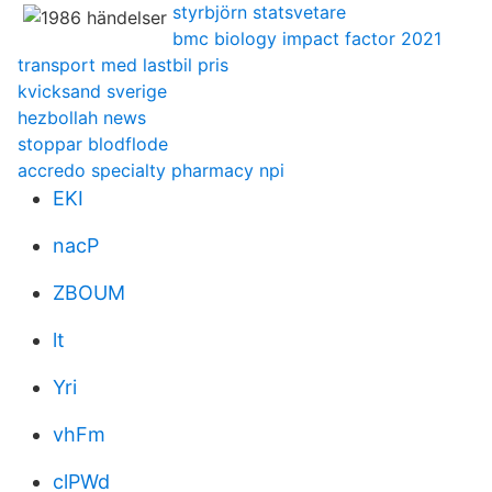
styrbjörn statsvetare
bmc biology impact factor 2021
transport med lastbil pris
kvicksand sverige
hezbollah news
stoppar blodflode
accredo specialty pharmacy npi
EKI
nacP
ZBOUM
lt
Yri
vhFm
clPWd